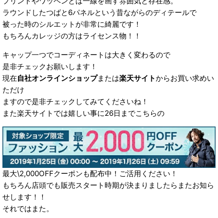
プリントやワッペンとは一線を画す雰囲気と存在感。
ラウンドしたつばと6パネルという昔ながらのディテールで
被った時のシルエットが非常に綺麗です！
もちろんカレッジの方はライセンス物！！
キャップ一つでコーディネートは大きく変わるので
是非チェックお願いします！
現在
自社オンラインショップ
または
楽天サイト
からお買い求めい
ただけ
ますので是非チェックしてみてくださいね！
また楽天サイトでは嬉しい事に26日までこちらの
最大\2,000OFFクーポンも配布中！ご活用ください！
もちろん店頭でも販売スタート時期が決まりましたらまたお知ら
せします！！
それではまた。