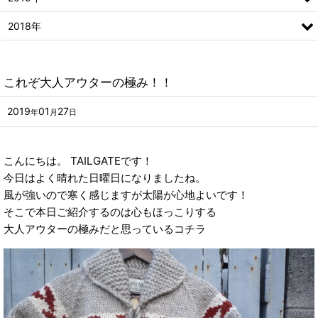
2018年
これぞ大人アウターの極み！！
2019
01
27
年
月
日
こんにちは。 TAILGATEです！
今日はよく晴れた日曜日になりましたね。
風が強いので寒く感じますが太陽が心地よいです！
そこで本日ご紹介するのは心もほっこりする
大人アウターの極みだと思っているコチラ