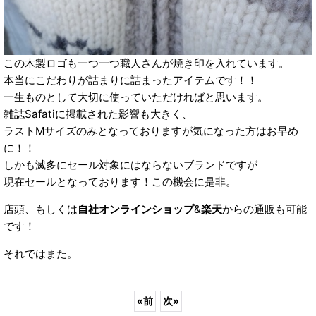
この木製ロゴも一つ一つ職人さんが焼き印を入れています。
本当にこだわりが詰まりに詰まったアイテムです！！
一生ものとして大切に使っていただければと思います。
雑誌Safatiに掲載された影響も大きく、
ラストMサイズのみとなっておりますが気になった方はお早め
に！！
しかも滅多にセール対象にはならないブランドですが
現在セールとなっております！この機会に是非。
店頭、もしくは
自社オンラインショップ
&
楽天
からの通販も可能
です！
それではまた。
«
前
次
»