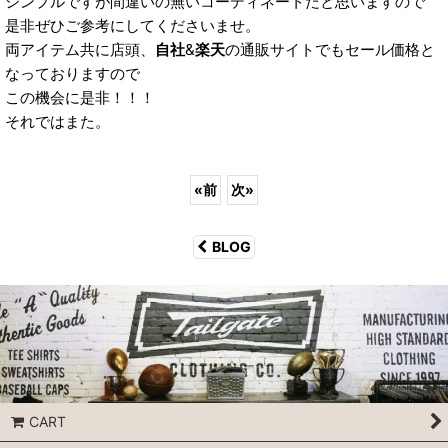
シンプルですが間違いの無いコーディネートだと思いますので
是非ぜひご参考にしてくださいませ。
両アイテム共に店頭、
自社
&
楽天
の通販サイトでもセール価格と
なっておりますので
この機会に是非！！！
それではまた。
«
前
次
»
BLOG
CART