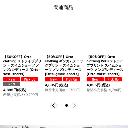
関連商品
【50%OFF】Ortc
【50%OFF】Ortc
【50%OFF】Ortc
clothing ストライププリ
clothing ギンガムチェッ
clothing WIDEストライ
ント スイムショーツ メ
クプリント スイムショ
ププリント スイムショ
ンズ/レディース
[
Ortc-
ーツ メンズ/レディース
ーツ メンズ/レディース
scst-shorts
]
[
Ortc-gmck-shorts
]
[
Ortc-wdst-shorts
]
4,895
円
(税込)
4,895
円
(税込)
希望小売価格
:
9,790
円
希望小売価格
:
9,790
円
4,895
円
(税込)
希望小売価格
:
9,790
円