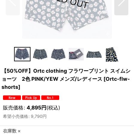
【50%OFF】Ortc clothing フラワープリント スイムシ
ョーツ 2色 PINK/YEW メンズ/レディース
[
Ortc-flw-
shorts
]
販売価格
:
4,895
円
(税込)
希望小売価格
:
9,790
円
在庫数 ×