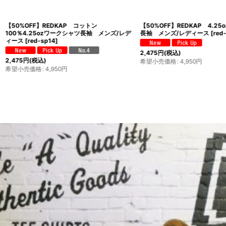
【50%OFF】REDKAP コットン
【50%OFF】REDKAP 4.2
100％4.25ozワークシャツ長袖 メンズ/レデ
長袖 メンズ/レディース
[
red
ィース
[
red-sp14
]
2,475
円
(税込)
2,475
円
(税込)
希望小売価格
:
4,950
円
希望小売価格
:
4,950
円