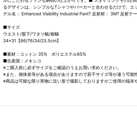
ルにこだわるファンも納得の仕上がりです。■ スタイリングその圧
るデザインは、シンプルなTシャツやパーカーと合わせるだけで、エッジの効いたワークス
デル名： Enhanced Visibility Industrial Pant? 反
■サイズ
ウエスト/股下/ワタリ幅/裾幅
34×31【86/76/34/23.5cm】
■素材：コットン 35% ポリエステル65%
■生産国：メキシコ
※ご購入前に必ずサイズをご確認のうえお買い求めください。
※また、個体差等がある場合がありますので若干サイズ等が違う可能
※商品は可能な限り実物に近い形で撮影しておりますがご使用の端末