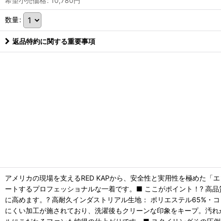
希望小売価格
:
10,780
円
数量
:
返品特約に関する重要事項
アメリカの現場を支えるRED KAPから、安全性と実用性を極めた
ートするプロフェッショナルな一着です。■ ここがポイント！? 高
に高めます。? 高耐久インダストリアル生地： ポリエステル65%・
にくい加工が施されており、洗濯後もクリーンな印象をキープ。汚れ