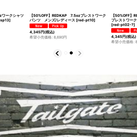
5ozワークシャツ
【50%OFF】REDKAP 7.5ozプレストワーク
【50%OFF】RED
-sp13
]
パンツ メンズ/レディース
[
red-pt10
]
プレストワーク
[
red-pt02-?
]
4,345
円
(税込)
4,345
円
(税込)
希望小売価格
:
8,690
円
希望小売価格
: