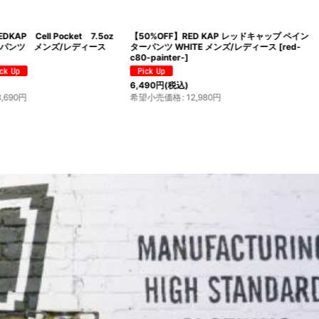
KAP Cell Pocket 7.5oz
【50%OFF】RED KAP レッドキャップ ペイン
パンツ メンズ/レディース
ターパンツ WHITE メンズ/レディース
[
red-
c80-painter-
]
6,490
円
(税込)
8,690
円
希望小売価格
:
12,980
円