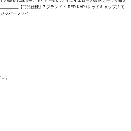
しての需要も急増中。ネイビーのボディにイエローの反射テープが映え
_______【商品仕様】? ブランド： RED KAP (レッドキャップ)? モ
タン・ジッパーフライ
さい。