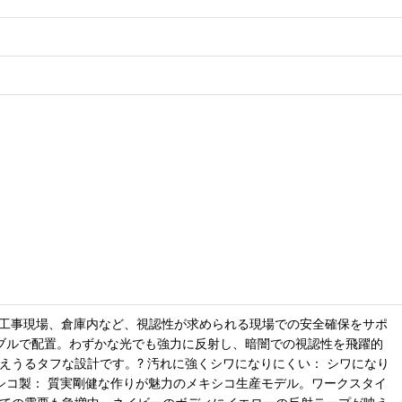
や工事現場、倉庫内など、視認性が求められる現場での安全確保をサポ
ダブルで配置。わずかな光でも強力に反射し、暗闇での視認性を飛躍的
えうるタフな設計です。? 汚れに強くシワになりにくい： シワになり
シコ製： 質実剛健な作りが魅力のメキシコ生産モデル。ワークスタイ