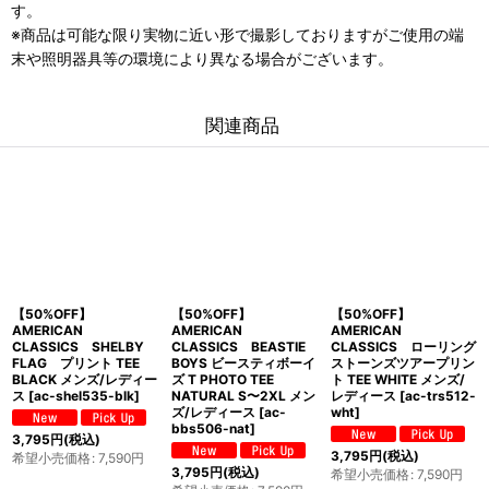
す。
※商品は可能な限り実物に近い形で撮影しておりますがご使用の端
末や照明器具等の環境により異なる場合がございます。
関連商品
【50%OFF】
【50%OFF】
【50%OFF】
AMERICAN
AMERICAN
AMERICAN
CLASSICS SHELBY
CLASSICS BEASTIE
CLASSICS ローリング
FLAG プリント TEE
BOYS ビースティボーイ
ストーンズツアープリン
BLACK メンズ/レディー
ズ T PHOTO TEE
ト TEE WHITE メンズ/
ス
[
ac-shel535-blk
]
NATURAL S〜2XL メン
レディース
[
ac-trs512-
ズ/レディース
[
ac-
wht
]
bbs506-nat
]
3,795
円
(税込)
3,795
円
(税込)
希望小売価格
:
7,590
円
3,795
円
(税込)
希望小売価格
:
7,590
円