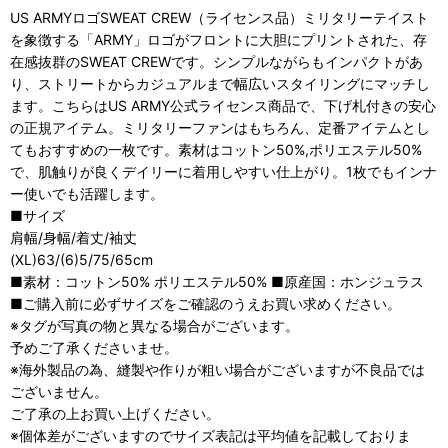
US ARMYロゴSWEAT CREW（ライセンス品）ミリタリーテイスト
を象徴する「ARMY」ロゴがフロントに大胆にプリントされた、存
在感抜群のSWEAT CREWです。シンプルながらもインパクトがあ
り、ストリートからカジュアルまで幅広いスタイリングにマッチし
ます。こちらはUS ARMY公式ライセンス商品で、下げ札付きの安心
の正規アイテム。ミリタリーファンはもちろん、定番アイテムとし
てもおすすめの一枚です。素材はコットン50%,ポリエステル50%
で、肌触りが良くデイリーに着用しやすい仕上がり。1枚でもインナ
ー使いでも活躍します。
■サイズ
肩幅/身幅/着丈/袖丈
(XL)63/(6)5/75/65cm
■素材：コットン50% ポリエステル50% ■原産国：ホンジュラス
■ご購入前に必ずサイズをご確認のうえお買い求めください。
※タグが写真の物と異なる場合がございます。
予めご了承くださいませ。
※海外製品の為、縫製や作りが粗い場合がございますが不良品では
ございません。
ご了承の上お買い上げください。
※個体差がございますのでサイズ表記は平均値を記載しておりま