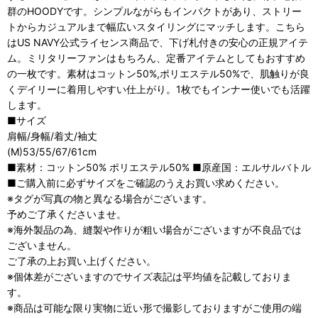
群のHOODYです。シンプルながらもインパクトがあり、ストリー
トからカジュアルまで幅広いスタイリングにマッチします。こちら
はUS NAVY公式ライセンス商品で、下げ札付きの安心の正規アイテ
ム。ミリタリーファンはもちろん、定番アイテムとしてもおすすめ
の一枚です。素材はコットン50%,ポリエステル50%で、肌触りが良
くデイリーに着用しやすい仕上がり。1枚でもインナー使いでも活躍
します。
■サイズ
肩幅/身幅/着丈/袖丈
(M)53/55/67/61cm
■素材：コットン50% ポリエステル50% ■原産国：エルサルバトル
■ご購入前に必ずサイズをご確認のうえお買い求めください。
※タグが写真の物と異なる場合がございます。
予めご了承くださいませ。
※海外製品の為、縫製や作りが粗い場合がございますが不良品では
ございません。
ご了承の上お買い上げください。
※個体差がございますのでサイズ表記は平均値を記載しておりま
す。
※商品は可能な限り実物に近い形で撮影しておりますがご使用の端