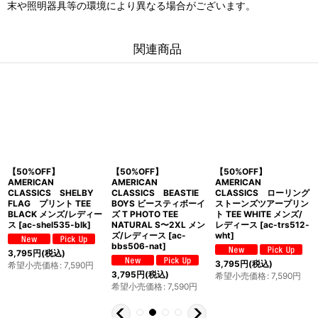
末や照明器具等の環境により異なる場合がございます。
関連商品
【50%OFF】
【50%OFF】
【50%OFF】
AMERICAN
AMERICAN
AMERICAN
CLASSICS SHELBY
CLASSICS BEASTIE
CLASSICS ローリング
FLAG プリント TEE
BOYS ビースティボーイ
ストーンズツアープリン
BLACK メンズ/レディー
ズ T PHOTO TEE
ト TEE WHITE メンズ/
ス
[
ac-shel535-blk
]
NATURAL S〜2XL メン
レディース
[
ac-trs512-
ズ/レディース
[
ac-
wht
]
bbs506-nat
]
3,795
円
(税込)
3,795
円
(税込)
希望小売価格
:
7,590
円
3,795
円
(税込)
希望小売価格
:
7,590
円
希望小売価格
:
7,590
円