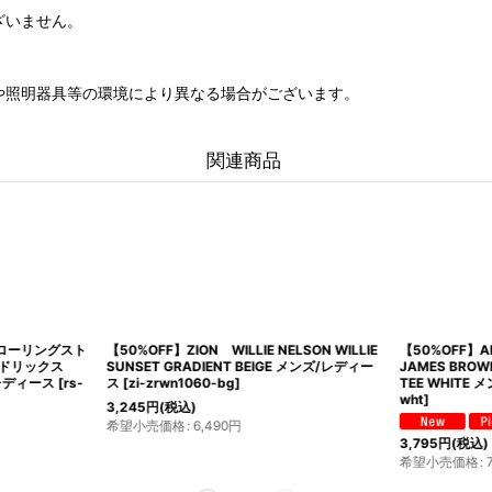
ざいません。
や照明器具等の環境により異なる場合がございます。
関連商品
E ローリングスト
【50%OFF】ZION WILLIE NELSON WILLIE
【50%OFF】A
ヘンドリックス
SUNSET GRADIENT BEIGE メンズ/レディー
JAMES BRO
/レディース
[
rs-
ス
[
zi-zrwn1060-bg
]
TEE WHITE
wht
]
3,245
円
(税込)
希望小売価格
:
6,490
円
3,795
円
(税込)
希望小売価格
: