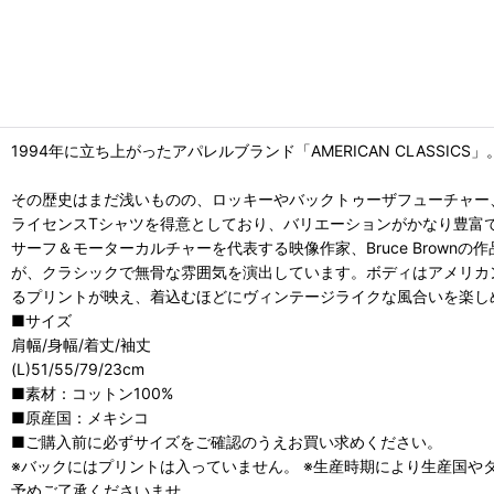
1994年に立ち上がったアパレルブランド「AMERICAN CLASSICS」
その歴史はまだ浅いものの、ロッキーやバックトゥーザフューチャー
ライセンスTシャツを得意としており、バリエーションがかなり豊富
サーフ＆モーターカルチャーを代表する映像作家、Bruce Brownの作品世
が、クラシックで無骨な雰囲気を演出しています。ボディはアメリカ
るプリントが映え、着込むほどにヴィンテージライクな風合いを楽し
■サイズ
肩幅/身幅/着丈/袖丈
(L)51/55/79/23cm
■素材：コットン100%
■原産国：メキシコ
■ご購入前に必ずサイズをご確認のうえお買い求めください。
※バックにはプリントは入っていません。 ※生産時期により生産国や
予めご了承くださいませ。