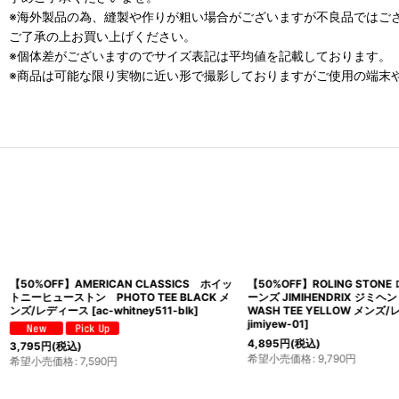
※海外製品の為、縫製や作りが粗い場合がございますが不良品ではご
ご了承の上お買い上げください。
※個体差がございますのでサイズ表記は平均値を記載しております。
※商品は可能な限り実物に近い形で撮影しておりますがご使用の端末
【50%OFF】AMERICAN CLASSICS ホイッ
【50%OFF】ROLING STON
トニーヒューストン PHOTO TEE BLACK メ
ーンズ JIMIHENDRIX ジミ
ンズ/レディース
[
ac-whitney511-blk
]
WASH TEE YELLOW メンズ
jimiyew-01
]
4,895
円
(税込)
3,795
円
(税込)
希望小売価格
:
9,790
円
希望小売価格
:
7,590
円