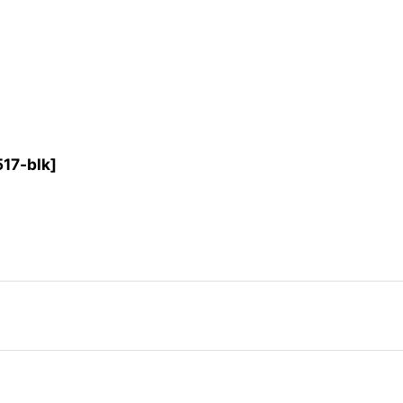
517-blk
]