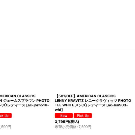
MERICAN CLASSICS
【50%OFF】AMERICAN CLASSICS
WN ジェームスブラウン PHOTO
LENNY KRAVITZ レニークラヴィッツ PHOTO
 メンズ/レディース
[
ac-jbrn516-
TEE WHITE メンズ/レディース
[
ac-len503-
wht
]
3,795
円
(税込)
7,590
円
希望小売価格
:
7,590
円