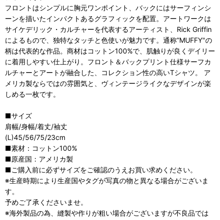
フロントはシンプルに胸元ワンポイント、バックにはサーフィンシ
ーンを描いたインパクトあるグラフィックを配置。アートワークは
サイケデリック・カルチャーを代表するアーティスト、Rick Griffin
によるもので、独特なタッチと色使いが魅力です。通称”MUFFY"の
柄は代表的な作品。商材はコットン100%で、肌触りが良くデイリー
に着用しやすい仕上がり。フロント＆バックプリント仕様サーフカ
ルチャーとアートが融合した、コレクション性の高いTシャツ。 ア
メリカ製ならではの雰囲気と、ヴィンテージライクなデザインが楽
しめる一枚です。
■サイズ
肩幅/身幅/着丈/袖丈
(L)45/56/75/23cm
■素材：コットン100%
■原産国：アメリカ製
■ご購入前に必ずサイズをご確認のうえお買い求めください。
※生産時期により生産国やタグが写真の物と異なる場合がございま
す。
予めご了承くださいませ。
※海外製品の為、縫製や作りが粗い場合がございますが不良品では