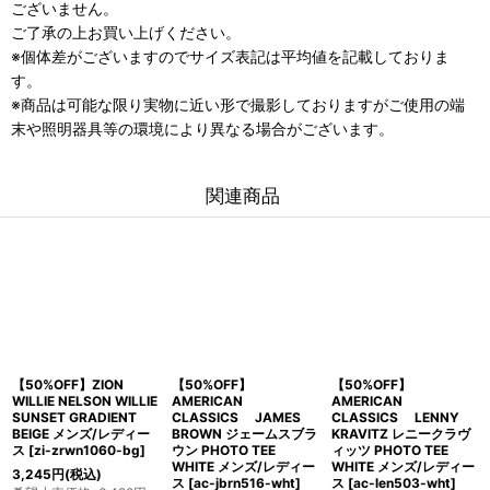
ございません。
ご了承の上お買い上げください。
※個体差がございますのでサイズ表記は平均値を記載しておりま
す。
※商品は可能な限り実物に近い形で撮影しておりますがご使用の端
末や照明器具等の環境により異なる場合がございます。
関連商品
【50%OFF】ZION
【50%OFF】
【50%OFF】
WILLIE NELSON WILLIE
AMERICAN
AMERICAN
SUNSET GRADIENT
CLASSICS JAMES
CLASSICS LENNY
BEIGE メンズ/レディー
BROWN ジェームスブラ
KRAVITZ レニークラヴ
ス
[
zi-zrwn1060-bg
]
ウン PHOTO TEE
ィッツ PHOTO TEE
WHITE メンズ/レディー
WHITE メンズ/レディー
3,245
円
(税込)
ス
[
ac-jbrn516-wht
]
ス
[
ac-len503-wht
]