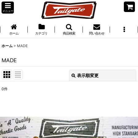
メニュー
ホーム
カテゴリ
商品検索
問い合わせ
ホーム
>
MADE
MADE
表示順変更
閉じる
0
件
表示数
:
並び順
:
絞り込む